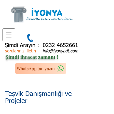
2004'ten bu yana..
Şimdi Arayın :
0232 4652661
sorularınızı iletin :
info@iyonyadt.com
Şimdi ihracat zamanı !
WhatsApp'tan yazın
Teşvik Danışmanlığı ve
Projeler
Proje Geliştirmeden